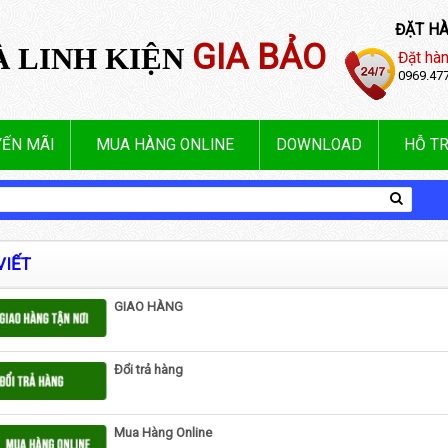
ĐẶT HÀ
GIA BẢO
À LINH KIỆN
Đặt hàn
0969.47
ẾN MÃI
MUA HÀNG ONLINE
DOWNLOAD
HỖ TR
VIẾT
GIAO HÀNG
Đổi trả hàng
Mua Hàng Online