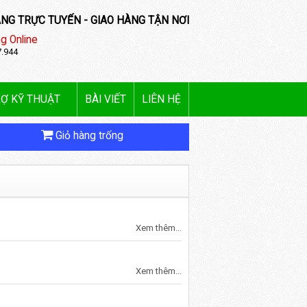
NG TRỰC TUYẾN - GIAO HÀNG TẬN NƠI
g Online
7.944
Ợ KỸ THUẬT
BÀI VIẾT
LIÊN HỆ
Giỏ hàng trống
Xem thêm...
Xem thêm...