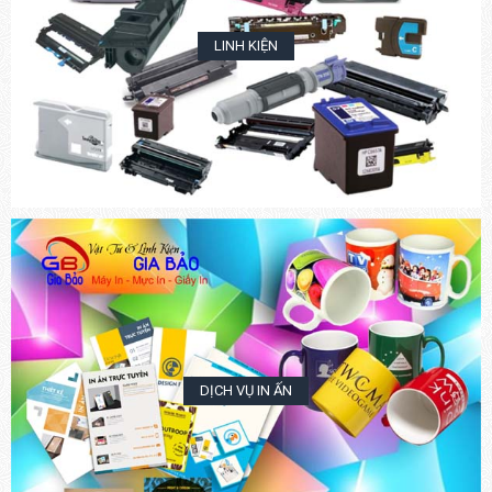
LINH KIỆN
DỊCH VỤ IN ẤN