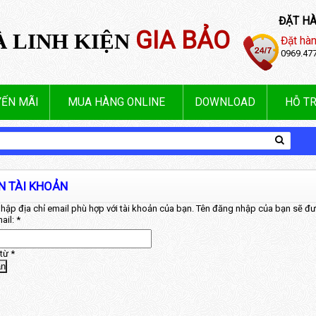
ĐẶT HÀ
GIA BẢO
À LINH KIỆN
Đặt hàn
0969.47
ẾN MÃI
MUA HÀNG ONLINE
DOWNLOAD
HỖ TR
N TÀI KHOẢN
nhập địa chỉ email phù hợp với tài khoản của bạn. Tên đăng nhập của bạn sẽ đượ
ail:
*
từ
*
ận