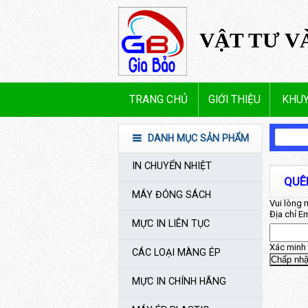
VẬT TƯ V
TRANG CHỦ
GIỚI THIỆU
KHUY
DANH MỤC SẢN PHẨM
IN CHUYỂN NHIỆT
QUÊ
MÁY ĐÓNG SÁCH
Vui lòng 
Địa chỉ Em
MỰC IN LIÊN TỤC
Xác minh 
CÁC LOẠI MÀNG ÉP
Chấp nh
MỰC IN CHÍNH HÃNG