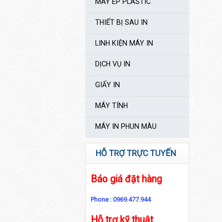
MÁY ÉP PLASTIC
THIẾT BỊ SAU IN
LINH KIỆN MÁY IN
DỊCH VỤ IN
GIẤY IN
MÁY TÍNH
MÁY IN PHUN MÀU
HỖ TRỢ TRỰC TUYẾN
Báo giá đặt hàng
Phone : 0969.477.944
Hỗ trợ kỹ thuật