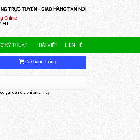
NG TRỰC TUYẾN - GIAO HÀNG TẬN NƠI
g Online
7.944
Ợ KỸ THUẬT
BÀI VIẾT
LIÊN HỆ
Giỏ hàng trống
c gửi đến địa chỉ email này.